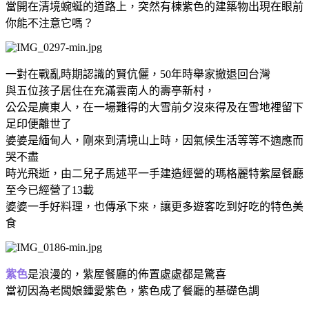
當開在清境蜿蜒的道路上，突然有棟紫色的建築物出現在眼前
你能不注意它嗎？
一對在戰亂時期認識的賢伉儷，50年時舉家撤退回台灣
與五位孩子居住在充滿雲南人的壽亭新村，
公公是廣東人，在一場難得的大雪前夕沒來得及在雪地裡留下
足印便離世了
婆婆是緬甸人，剛來到清境山上時，因氣候生活等等不適應而
哭不盡
時光飛逝，由二兒子馬述平一手建造經營的瑪格麗特紫屋餐廳
至今已經營了13載
婆婆一手好料理，也傳承下來，讓更多遊客吃到好吃的特色美
食
紫色
是浪漫的，紫屋餐廳的佈置處處都是驚喜
當初因為老闆娘鍾愛紫色，紫色成了餐廳的基礎色調