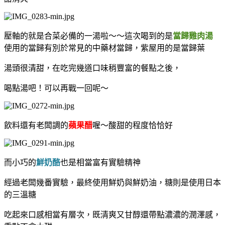
壓軸的就是合菜必備的一湯啦～～這次喝到的是
當歸雞肉湯
使用的當歸有別於常見的中藥材當歸，紫屋用的是當歸葉
湯頭很清甜，在吃完幾道口味稍豐富的餐點之後，
喝點湯吧！可以再戰一回呢～
飲料還有老闆調的
蘋果醋
喔～酸甜的程度恰恰好
而小巧的
鮮奶酪
也是相當富有實驗精神
經過老闆幾番實驗，最終使用鮮奶與鮮奶油，糖則是使用日本
的三溫糖
吃起來口感相當有層次，既清爽又甘醇還帶點濃濃的潤澤感，