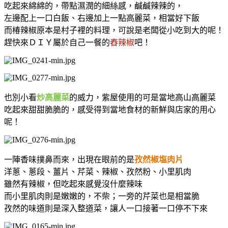
吃起來綿綿的，帶點濕潤的細絲感，鹹鹹辣辣的，
左邊配上一口白飯、右邊加上一點高麗菜，相當好下飯
而椿辣椒原本是村子裡的料理，可說是老闆從小吃到大的呢！
趕快來ＤＩＹ屬於自己一餐的
舂辣椒
吧！
也別小看
炒高麗菜
的威力，紫屋使用的可是當地高山高麗菜
吃起來甜甜脆脆的，感受得到當地食材的新鮮與店家的用心
呢！
一陣香味撲鼻而來，出現在眼前的是
孜然椒塩肉片
洋蔥、蔥段、薑片、芹菜、辣椒、孜然粉、小里肌肉
雖然有辣椒，但吃起來感覺沒什麼辣味
而小里肌肉則是嫩嫩的，不柴；一旁的芹菜也是相當脆
孜然的味道則是深入整道菜，讓人一口接著一口停不下來