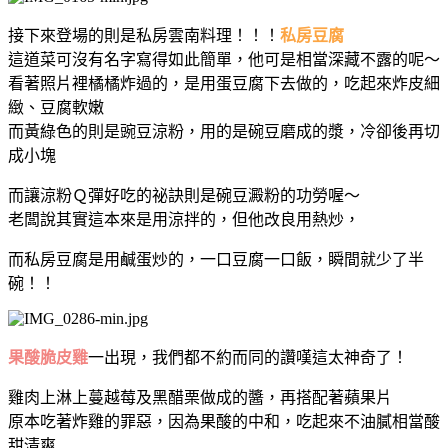
接下來登場的則是私房雲南料理！！！
私房豆腐
這道菜可沒有名字寫得如此簡單，他可是相當深藏不露的呢～
看著照片裡橘橘炸過的，是用蛋豆腐下去做的，吃起來炸皮細
緻、豆腐軟嫩
而黃綠色的則是豌豆涼粉，用的是碗豆磨成的漿，冷卻後再切
成小塊
而讓涼粉Ｑ彈好吃的祕訣則是碗豆澱粉的功勞喔～
老闆說其實這本來是用涼拌的，但他改良用熱炒，
而私房豆腐是用鹹蛋炒的，一口豆腐一口飯，瞬間就少了半
碗！！
果酸脆皮雞
一出現，我們都不約而同的讚嘆這太神奇了！
雞肉上淋上蔓越莓及黑醋栗做成的醬，再搭配著蘋果片
原本吃著炸雞的罪惡，因為果酸的中和，吃起來不油膩相當酸
甜清爽