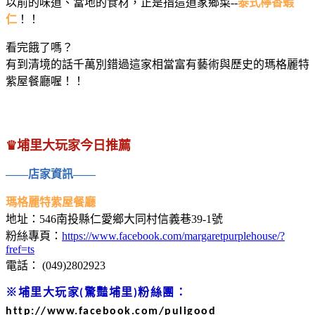
以前的味道、當地的食材，正是指這道家鄉菜--
泰式檸香蝦
仁
！！
看完餓了嗎？
有到清境的話千萬別錯過這家相當富有藝術與歷史的瑪格麗特
紫屋餐廳喔！！
♛埔里大玩家今日推薦
——店家資訊——
瑪格麗特紫屋餐廳
地址：546南投縣仁愛鄉大同村信義巷39-1號
粉絲專頁：
https://www.facebook.com/margaretpurplehouse/?
fref=ts
電話： (049)2802923
※埔里大玩家(驚豔埔里)粉絲團：
http://www.facebook.com/puligood