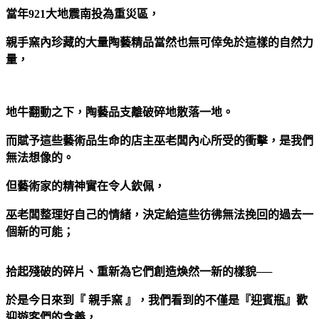
當年921大地震南投為重災區，
親手窯
內珍藏的大量陶藝精品當然也無可倖免於這樣的自然力
量，
地牛翻動之下，陶藝品支離破碎地散落一地。
而賦予這些藝術品生命的店主巫老闆內心所受的衝擊，是我們
無法想像的。
但藝術家的精神實在令人欽佩，
巫老闆整理好自己的情緒，決定給這些彷彿無法挽回的過去一
個新的可能；
拾起殘破的碎片、重新為它們創造煥然一新的樣貌──
於是今日來到『 親手窯 』
，我們看到的不僅是『迎賓瓶』
歡
迎遊客們的含義，