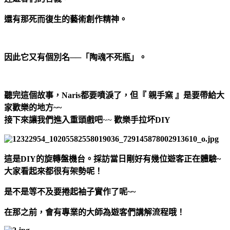
還有那死而復生的藝術創作精神。
因此它又有個別名──「陶魂不死瓶」。
聽完這個故事，Naris都要噴淚了
，但
『 親手窯 』是要帶給大
家歡樂的地方~~
接下來讓我們進入重頭戲吧
~~
歡樂手拉坏DIY
這是DIY的旋轉盤機台。採訪當日剛好有幾位遊客正在體驗~
大家看起來都很有架勢呢！
是不是等不及要捲起袖子實作了呢~~
在那之前，會有專業的大師為遊客們講解流程哦！