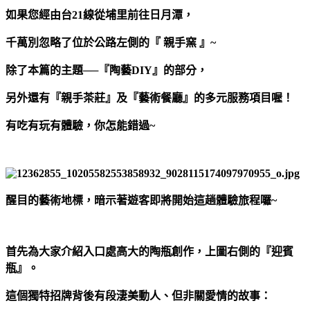
如果您經由台21線從埔里前往日月潭，
千萬別忽略了位於公路左側的『 親手窯 』~
除了本篇的主題──『陶藝DIY』的部分，
另外還有『親手茶莊』及『藝術餐廳』的多元服務項目喔！
有吃有玩有體驗，你怎能錯過~
醒目的藝術地標，暗示著遊客即將開始這趟體驗旅程囉~
首先為大家介紹入口處高大的陶瓶創作，上圖右側的『迎賓
瓶』。
這個獨特招牌背後有段淒美動人、但非關愛情的故事：