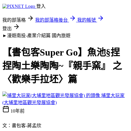
登入
我的部落格
我的部落格後台
我的帳號
登出
►漫遊南投-產業介紹篇
國內旅遊
【書包客Super Go】魚池§捏
捏陶土樂陶陶~『親手窯』​ 之
〈歡樂手拉坯〉篇
埔里大玩家
(大埔里地區觀光發展協會)
10年前
文：書包客-蔣孟欣