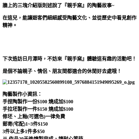
牆上的三塊介紹版則述說了『親手窯』的陶藝故事~
在這兒，能讓遊客們細細感受陶藝文化、並從歷史中看見創作
精神。
下次造訪日月潭時，不妨來『親手窯』體驗這有趣的活動吧！
是個不論親子、情侶、朋友間都適合的休閒好去處哦！
陶藝製作
小資訊：
手捏陶製作一份$100 燒成加$100
手拉坯製作一件$150 燒成加$100
修坯、上釉(可選色)一律免費
郵寄(宅配)1~3件$150
3件以上多1件多$50
※ 作品20天後燒製完成，請耐心等待